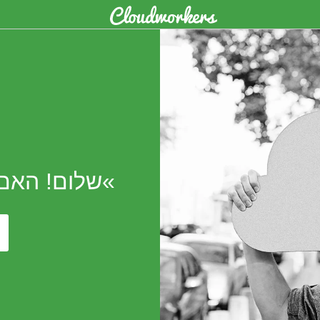
»שלום! האם 