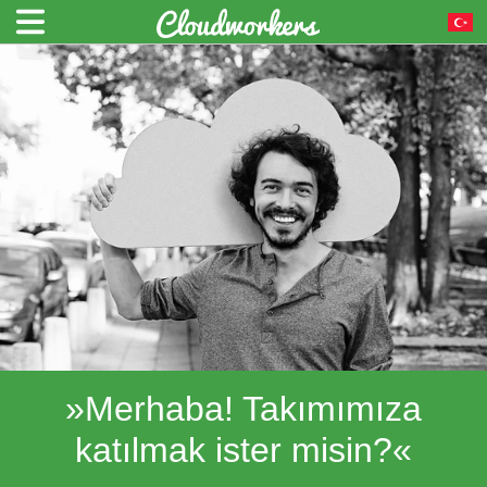
»Merhaba! Takımımıza
katılmak ister misin?«