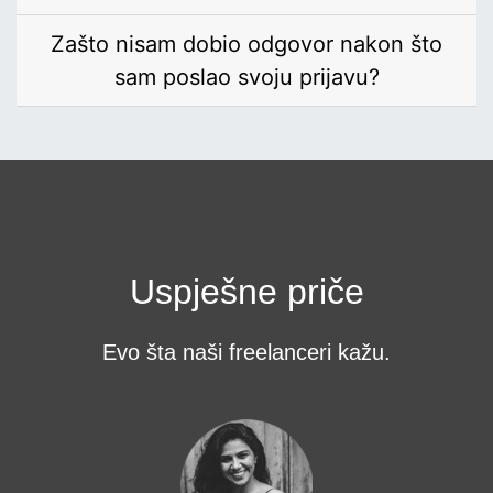
Zašto nisam dobio odgovor nakon što
sam poslao svoju prijavu?
Uspješne priče
Evo šta naši freelanceri kažu.