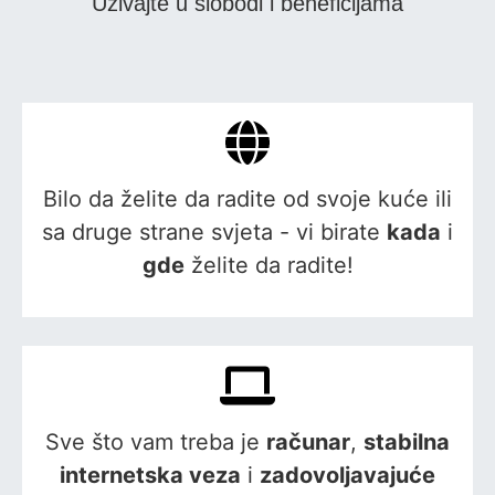
Uživajte u slobodi i beneficijama
Bilo da želite da radite od svoje kuće ili
sa druge strane svjeta - vi birate
kada
i
gde
želite da radite!
Sve što vam treba je
računar
,
stabilna
internetska veza
i
zadovoljavajuće