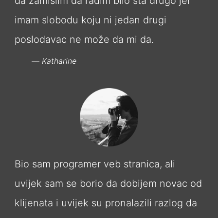
da zamislim da radim bilo šta drugo jer
imam slobodu koju ni jedan drugi
poslodavac ne može da mi da.
Katharine
Bio sam programer veb stranica, ali
uvijek sam se borio da dobijem novac od
klijenata i uvijek su pronalazili razlog da