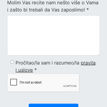
Molim Vas recite nam nešto više o Vama
i zašto bi trebali da Vas zaposlimo! *
Pročitao/la sam i razumeo/la
pravila
i uslove
*