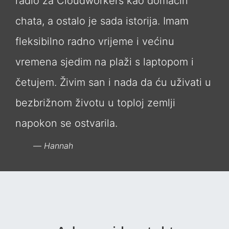
radio za Cloudworkers kao domaćin
chata, a ostalo je sada istorija. Imam
fleksibilno radno vrijeme i većinu
vremena sjedim na plaži s laptopom i
četujem. Živim san i nada da ću uživati ​​u
bezbrižnom životu u toploj zemlji
napokon se ostvarila.
Hannah