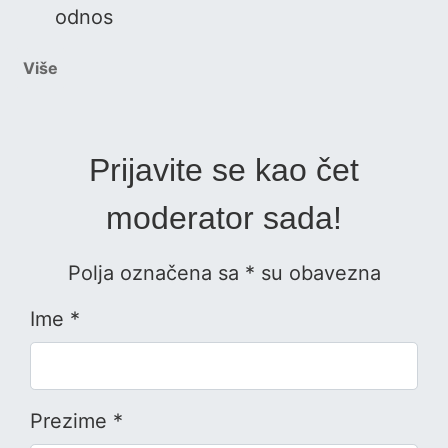
odnos
Više
Prijavite se kao čet
moderator sada!
Polja označena sa * su obavezna
Ime *
Prezime *