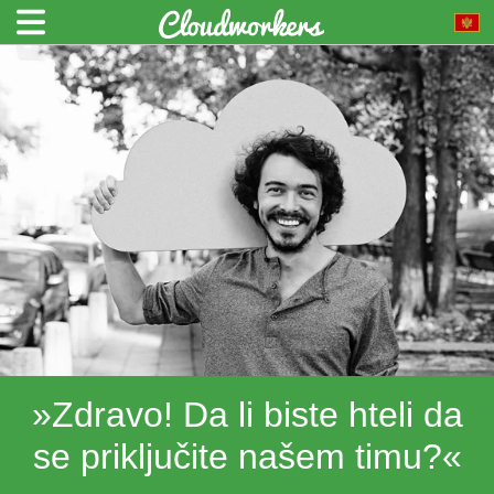
»Zdravo! Da li biste hteli da
se priključite našem timu?«