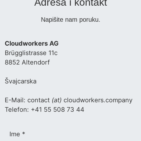
Adresa i kontakt
Napišite nam poruku.
Cloudworkers AG
Brügglistrasse 11c
8852 Altendorf
Švajcarska
E-Mail: contact
(at)
cloudworkers.company
Telefon: +41 55 508 73 44
Ime *