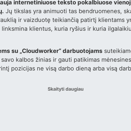
uja internetiniuose teksto pokalbiuose vienoje
ų.
Jų tikslas yra animuoti tas bendruomenes, skat
rauklią ir vaizduotę teikiančią patirtį klientams
inksmina klientus, kuria ryšius ir kuria ilgalaiki
iems su „Cloudworker“ darbuotojams
suteikiamo
savo kalbos žinias ir gauti patikimas mėnesin
ntį pozicijas ne visą darbo dieną arba visą dar
Skaityti daugiau