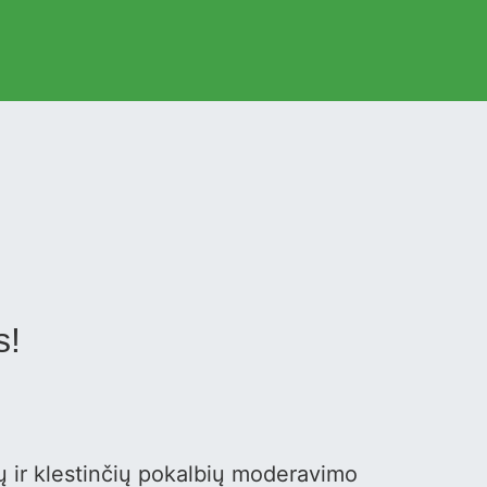
s!
ų ir klestinčių pokalbių moderavimo