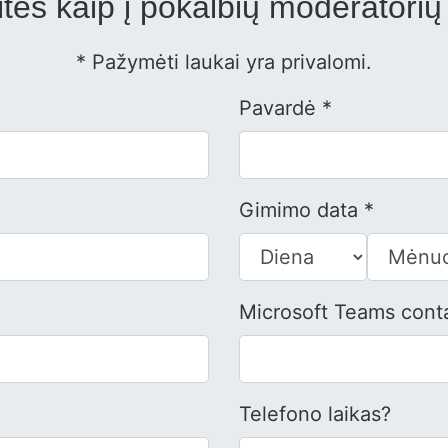
itės kaip į pokalbių moderatorių
* Pažymėti laukai yra privalomi.
Pavardė *
Gimimo data *
Microsoft Teams conta
Telefono laikas?