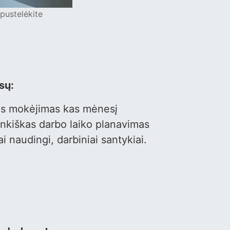
pustelėkite
sų:
mas mokėjimas kas mėnesį
ankiškas darbo laiko planavimas
iai naudingi, darbiniai santykiai.