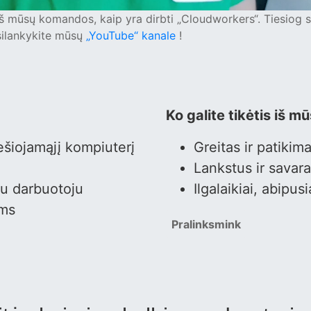
iš mūsų komandos, kaip yra dirbti „Cloudworkers“. Tiesiog s
silankykite mūsų
„YouTube“ kanale
!
Ko galite tikėtis iš mū
šiojamąjį kompiuterį
Greitas ir patiki
Lankstus ir savar
mu darbuotoju
Ilgalaikiai, abipus
ams
Pralinksmink