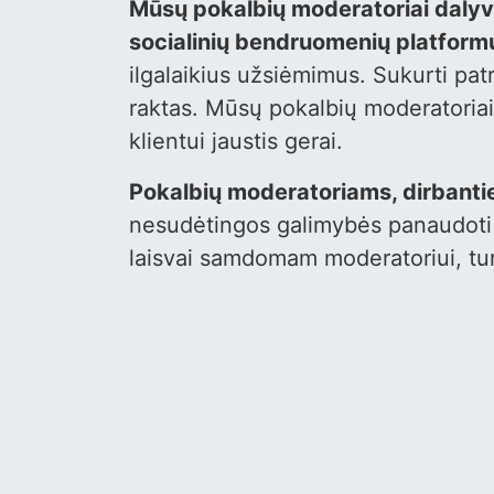
Mūsų pokalbių moderatoriai dalyva
socialinių bendruomenių platform
ilgalaikius užsiėmimus. Sukurti pat
raktas. Mūsų pokalbių moderatoriai l
klientui jaustis gerai.
Pokalbių moderatoriams, dirbant
nesudėtingos galimybės panaudoti 
laisvai samdomam moderatoriui, turi