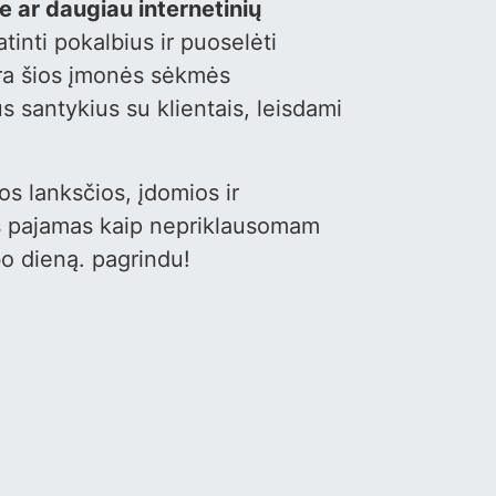
 ar daugiau internetinių
inti pokalbius ir puoselėti
 yra šios įmonės sėkmės
us santykius su klientais, leisdami
s lanksčios, įdomios ir
es pajamas kaip nepriklausomam
bo dieną. pagrindu!