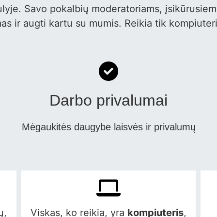
lyje. Savo pokalbių moderatoriams, įsikūrusiem
s ir augti kartu su mumis. Reikia tik kompiuterio
Darbo privalumai
Mėgaukitės daugybe laisvės ir privalumų
ų,
Viskas, ko reikia, yra
kompiuteris
,