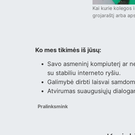
Kai kurie kolegos 
grojaraštį arba ap
Ko mes tikimės iš jūsų:
Savo asmeninį kompiuterį ar ne
su stabiliu interneto ryšiu.
Galimybė dirbti laisvai samdo
Atvirumas suaugusiųjų dialog
Pralinksmink