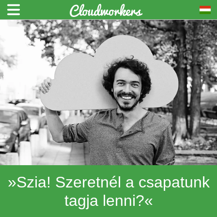
»Szia! Szeretnél a csapatunk
tagja lenni?«